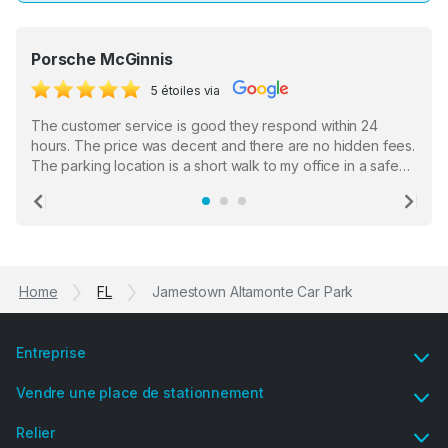
Porsche McGinnis
5 étoiles via
The customer service is good they respond within 24
hours. The price was decent and there are no hidden fees.
The parking location is a short walk to my office in a safe
location. There were a few hiccups with my encounter with
the staff who serve as a third party in distributing the
Previous
Ne
garage opener but overall I am happy.
Home
FL
Jamestown Altamonte Car Park
Entreprise
Vendre une place de stationnement
Relier