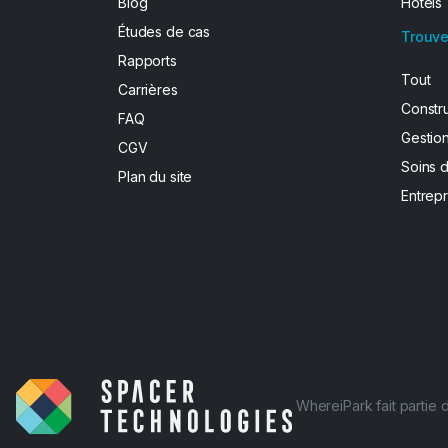
Blog
Hôtels
Études de cas
Trouve
Rapports
Tout
Carrières
Constr
FAQ
Gestion
CGV
Soins 
Plan du site
Entrepr
WhereiPark fait partie