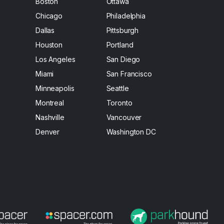
Boston
Ottawa
Chicago
Philadelphia
Dallas
Pittsburgh
Houston
Portland
Los Angeles
San Diego
Miami
San Francisco
Minneapolis
Seattle
Montreal
Toronto
Nashville
Vancouver
Denver
Washington DC