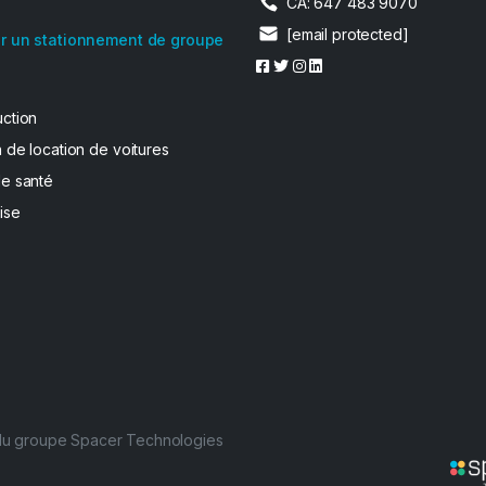
CA: 647 483 9070
[email protected]
r un stationnement de groupe
uction
 de location de voitures
de santé
ise
 du groupe Spacer Technologies