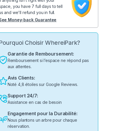
If anything isn't right with your
space, you have 7 full days to tell
us and we'll refund you in full.
See Money-back Guarantee
Pourquoi Choisir WhereiPark?
Garantie de Remboursement:
Remboursement si l’espace ne répond pas
aux attentes.
Avis Clients:
Noté 4,8 étoiles sur Google Reviews.
Support 24/7:
Assistance en cas de besoin
Engagement pour la Durabilité:
Nous plantons un arbre pour chaque
réservation.