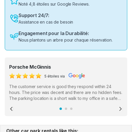
Noté 4,8 étoiles sur Google Reviews.
Support 24/7:
Assistance en cas de besoin
Engagement pour la Durabilité:
Nous plantons un arbre pour chaque réservation.
Porsche McGinnis
5 étoiles via
The customer service is good they respond within 24
hours. The price was decent and there are no hidden fees.
The parking location is a short walk to my office in a safe
location. There were a few hiccups with my encounter with
the staff who serve as a third party in distributing the
Previous
Ne
garage opener but overall I am happy.
Other car park rentals like this: