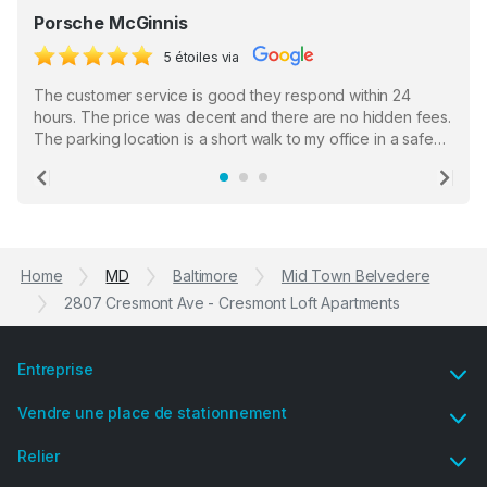
Porsche McGinnis
5 étoiles via
The customer service is good they respond within 24
hours. The price was decent and there are no hidden fees.
The parking location is a short walk to my office in a safe
location. There were a few hiccups with my encounter with
the staff who serve as a third party in distributing the
Previous
Ne
garage opener but overall I am happy.
Home
MD
Baltimore
Mid Town Belvedere
2807 Cresmont Ave - Cresmont Loft Apartments
Entreprise
Vendre une place de stationnement
Relier