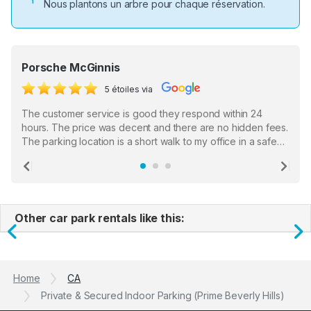
Nous plantons un arbre pour chaque réservation.
Porsche McGinnis
5 étoiles via
The customer service is good they respond within 24
hours. The price was decent and there are no hidden fees.
The parking location is a short walk to my office in a safe
location. There were a few hiccups with my encounter with
the staff who serve as a third party in distributing the
Previous
Ne
garage opener but overall I am happy.
Other car park rentals like this:
Previous
N
Home
CA
Private & Secured Indoor Parking (Prime Beverly Hills)