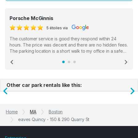
Porsche McGinnis
5 étoiles via
The customer service is good they respond within 24
hours. The price was decent and there are no hidden fees.
The parking location is a short walk to my office in a safe
location. There were a few hiccups with my encounter with
the staff who serve as a third party in distributing the
Previous
Ne
garage opener but overall I am happy.
Other car park rentals like this:
Previous
N
Home
MA
Boston
eaves Quincy - 150 & 290 Quarry St