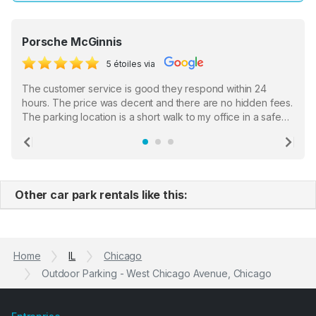
Porsche McGinnis
5 étoiles via
The customer service is good they respond within 24
hours. The price was decent and there are no hidden fees.
The parking location is a short walk to my office in a safe
location. There were a few hiccups with my encounter with
the staff who serve as a third party in distributing the
Previous
Ne
garage opener but overall I am happy.
Other car park rentals like this:
Home
IL
Chicago
Outdoor Parking - West Chicago Avenue, Chicago