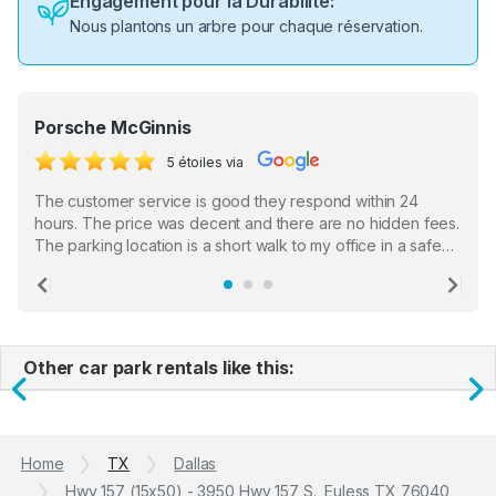
Engagement pour la Durabilité:
Nous plantons un arbre pour chaque réservation.
Porsche McGinnis
5 étoiles via
The customer service is good they respond within 24
hours. The price was decent and there are no hidden fees.
The parking location is a short walk to my office in a safe
location. There were a few hiccups with my encounter with
the staff who serve as a third party in distributing the
Previous
Ne
garage opener but overall I am happy.
Other car park rentals like this:
Previous
N
Home
TX
Dallas
Hwy 157 (15x50) - 3950 Hwy 157 S., Euless TX 76040