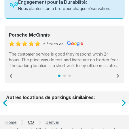
Engagement pour la Durabilité:
Nous plantons un arbre pour chaque réservation.
Porsche McGinnis
5 étoiles via
The customer service is good they respond within 24
hours. The price was decent and there are no hidden fees.
The parking location is a short walk to my office in a safe
location. There were a few hiccups with my encounter with
the staff who serve as a third party in distributing the
Previous
Ne
garage opener but overall I am happy.
Autres locations de parkings similaires:
Previous
N
Home
CO
Denver