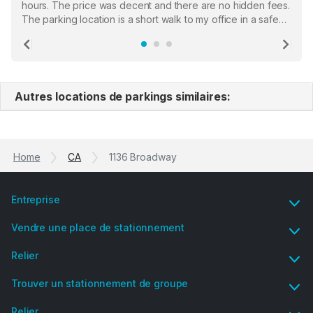
hours. The price was decent and there are no hidden fees.
The parking location is a short walk to my office in a safe
location. There were a few hiccups with my encounter with
the staff who serve as a third party in distributing the
Previous
Ne
garage opener but overall I am happy.
Autres locations de parkings similaires:
Home
CA
1136 Broadway
Entreprise
Vendre une place de stationnement
Relier
Trouver un stationnement de groupe
Relier