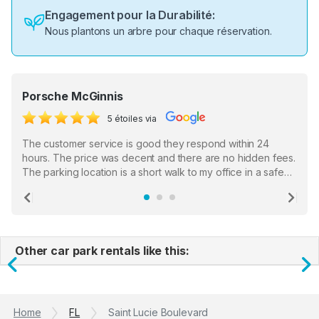
Engagement pour la Durabilité:
Nous plantons un arbre pour chaque réservation.
Porsche McGinnis
5 étoiles via
The customer service is good they respond within 24
hours. The price was decent and there are no hidden fees.
The parking location is a short walk to my office in a safe
location. There were a few hiccups with my encounter with
the staff who serve as a third party in distributing the
Previous
Ne
garage opener but overall I am happy.
Other car park rentals like this:
Previous
N
Home
FL
Saint Lucie Boulevard