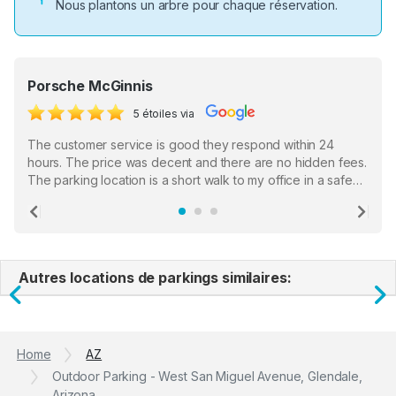
Nous plantons un arbre pour chaque réservation.
Porsche McGinnis
5 étoiles via
The customer service is good they respond within 24
hours. The price was decent and there are no hidden fees.
The parking location is a short walk to my office in a safe
location. There were a few hiccups with my encounter with
the staff who serve as a third party in distributing the
Previous
Ne
garage opener but overall I am happy.
Autres locations de parkings similaires:
Previous
N
Home
AZ
Outdoor Parking - West San Miguel Avenue, Glendale,
Arizona