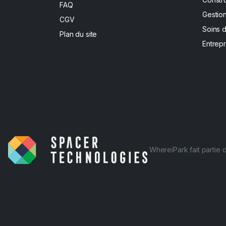
FAQ
Gestion
CGV
Soins 
Plan du site
Entrepr
WhereiPark fait partie