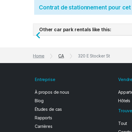
Contrat de stationnement pour ce
Other car park rentals like this:
Previous
Home
CA
320 E Stocker St
Entreprise
Vendre
À propos de nous
Apparte
Blog
Hôtels
Études de cas
Trouve
Rapports
Tout
Carrières
Constr