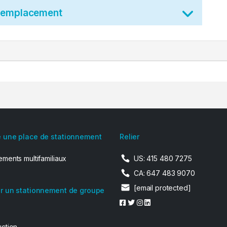
t emplacement
 une place de stationnement
Relier
ments multifamiliaux
US: 415 480 7275
CA: 647 483 9070
[email protected]
r un stationnement de groupe
uction