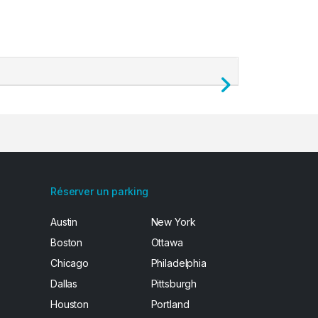
Next
Réserver un parking
Austin
New York
Boston
Ottawa
Chicago
Philadelphia
Dallas
Pittsburgh
Houston
Portland