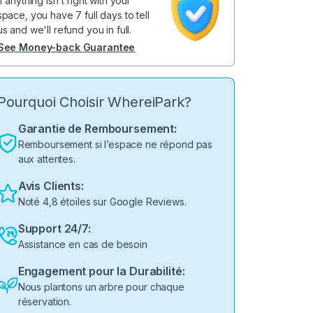
If anything isn't right with your
space, you have 7 full days to tell
us and we'll refund you in full.
See Money-back Guarantee
Pourquoi Choisir WhereiPark?
Garantie de Remboursement:
Remboursement si l’espace ne répond pas
aux attentes.
Avis Clients:
Noté 4,8 étoiles sur Google Reviews.
Support 24/7:
Assistance en cas de besoin
Engagement pour la Durabilité:
Nous plantons un arbre pour chaque
réservation.