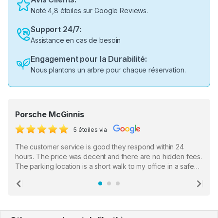
Noté 4,8 étoiles sur Google Reviews.
Support 24/7:
Assistance en cas de besoin
Engagement pour la Durabilité:
Nous plantons un arbre pour chaque réservation.
Porsche McGinnis
5 étoiles via
The customer service is good they respond within 24
hours. The price was decent and there are no hidden fees.
The parking location is a short walk to my office in a safe
location. There were a few hiccups with my encounter with
the staff who serve as a third party in distributing the
Previous
Ne
garage opener but overall I am happy.