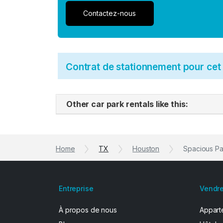
Contactez-nous
Contrat de stationnement pour ce
Other car park rentals like this:
Home
TX
Houston
Spacious Pa
Entreprise
Vendre
À propos de nous
Apparte