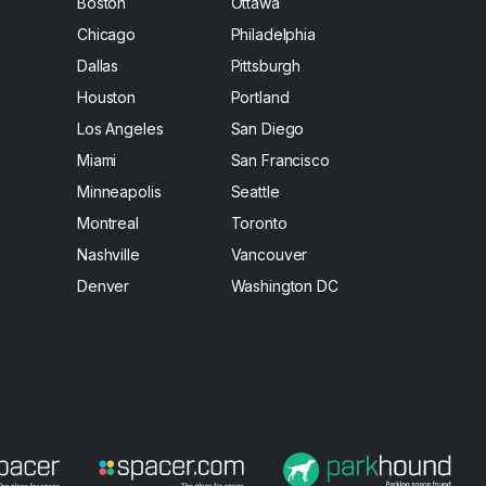
Boston
Ottawa
Chicago
Philadelphia
Dallas
Pittsburgh
Houston
Portland
Los Angeles
San Diego
Miami
San Francisco
Minneapolis
Seattle
Montreal
Toronto
Nashville
Vancouver
Denver
Washington DC