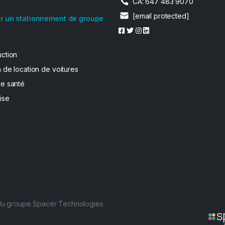
CA: 647 483 9070
[email protected]
r un stationnement de groupe
uction
 de location de voitures
de santé
ise
 du groupe Spacer Technologies