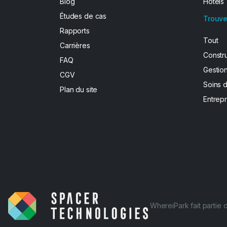
Blog
Hôtels
Études de cas
Trouve
Rapports
Tout
Carrières
Constr
FAQ
Gestion
CGV
Soins 
Plan du site
Entrepr
WhereiPark fait partie