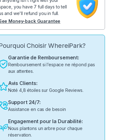
If anything isn't right with your
space, you have 7 full days to tell
us and we'll refund you in full.
See Money-back Guarantee
Pourquoi Choisir WhereiPark?
Garantie de Remboursement:
Remboursement si l’espace ne répond pas
aux attentes.
Avis Clients:
Noté 4,8 étoiles sur Google Reviews.
Support 24/7:
Assistance en cas de besoin
Engagement pour la Durabilité:
Nous plantons un arbre pour chaque
réservation.