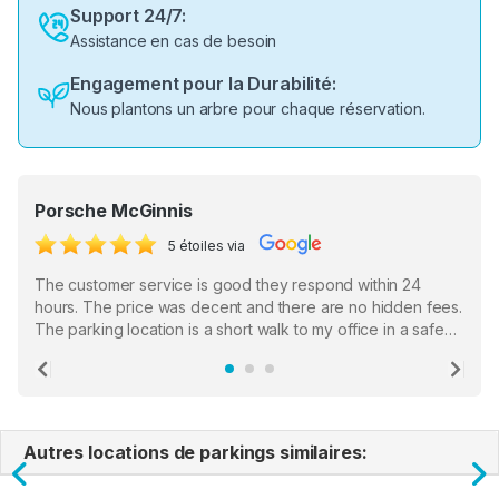
Support 24/7:
Assistance en cas de besoin
Engagement pour la Durabilité:
Nous plantons un arbre pour chaque réservation.
Porsche McGinnis
5 étoiles via
The customer service is good they respond within 24
hours. The price was decent and there are no hidden fees.
The parking location is a short walk to my office in a safe
location. There were a few hiccups with my encounter with
the staff who serve as a third party in distributing the
Previous
Ne
garage opener but overall I am happy.
Autres locations de parkings similaires:
Previous
N