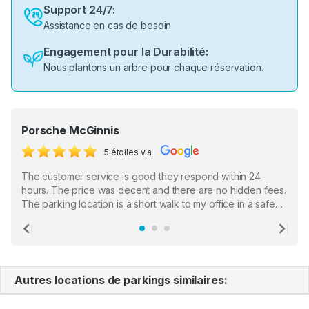
Support 24/7:
Assistance en cas de besoin
Engagement pour la Durabilité:
Nous plantons un arbre pour chaque réservation.
Porsche McGinnis
5 étoiles via
The customer service is good they respond within 24
hours. The price was decent and there are no hidden fees.
The parking location is a short walk to my office in a safe
location. There were a few hiccups with my encounter with
the staff who serve as a third party in distributing the
Previous
Ne
garage opener but overall I am happy.
Autres locations de parkings similaires: