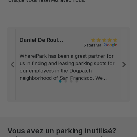
lorsque vous réservez avec nous.
Daniel De Roulet, Co Founder at Mitokinin, San Francisco
5 stars via
WhereiPark has been a great partner for
us in finding and leasing parking spots for
Previous
Ne
our employees in the Dogpatch
neighborhood of San Francisco. We
looked at other options, including pay lots
nearby; all of those options had significant
drawbacks, and carried risks to our
employees’ property and even personal
safety. WhereiPark placed us in private
underground lots in local buildings, and
Vous avez un parking inutilisé?
never once in nearly two years has
anyone had a problem. Thanks very