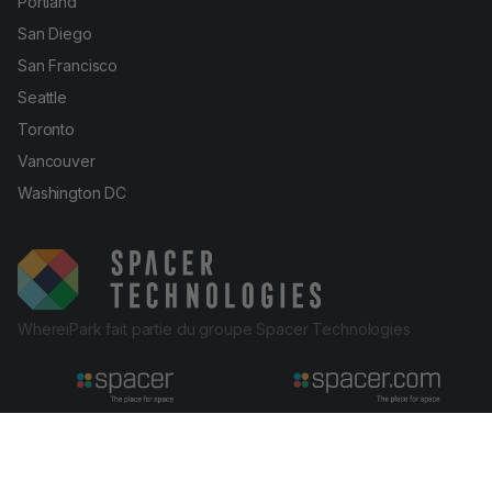
Portland
San Diego
San Francisco
Seattle
Toronto
Vancouver
Washington DC
WhereiPark fait partie du groupe Spacer Technologies