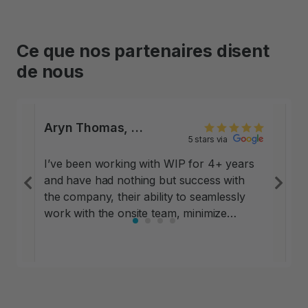
Ce que nos partenaires disent
de nous
Aryn Thomas, Sr. Regional Property Manager, Greystar Owned Assets,
5 stars via
I’ve been working with WIP for 4+ years
and have had nothing but success with
Previous
Ne
the company, their ability to seamlessly
work with the onsite team, minimize
operational impact and help out in areas
of opportunity that relates to parking
revenue. This is one of the most flexible
and easy-to-navigate programs that I’ve
ever worked with, it’s a no brainer if you