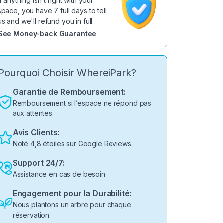
If anything isn't right with your
space, you have 7 full days to tell
us and we'll refund you in full.
See Money-back Guarantee
Pourquoi Choisir WhereiPark?
Garantie de Remboursement:
Remboursement si l’espace ne répond pas
aux attentes.
Avis Clients:
Noté 4,8 étoiles sur Google Reviews.
Support 24/7:
Assistance en cas de besoin
Engagement pour la Durabilité:
Nous plantons un arbre pour chaque
réservation.