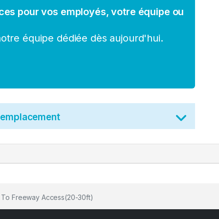
ces pour vos employés, votre équipe ou
tre équipe dédiée dès aujourd'hui.
t emplacement
t To Freeway Access(20-30ft)