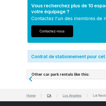
Vous recherchez plus de 10 espa
votre équipage ?
Contactez l'un des membres de no
Contactez-nous
Contrat de stationnement pour ce
Other car park rentals like this:
Previous
Home
CA
Los Angeles
Lot Nex