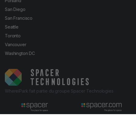
Portland
San Diego
San Francisco
Seattle
Toronto
Vancouver
Washington DC
WhereiPark fait partie du groupe Spacer Technologies