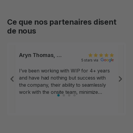
Ce que nos partenaires disent
de nous
Aryn Thomas, Sr. Regional Property Manager, Greystar Owned Assets,
5 stars via
I’ve been working with WIP for 4+ years
and have had nothing but success with
Previous
Ne
the company, their ability to seamlessly
work with the onsite team, minimize
operational impact and help out in areas
of opportunity that relates to parking
revenue. This is one of the most flexible
and easy-to-navigate programs that I’ve
ever worked with, it’s a no brainer if you