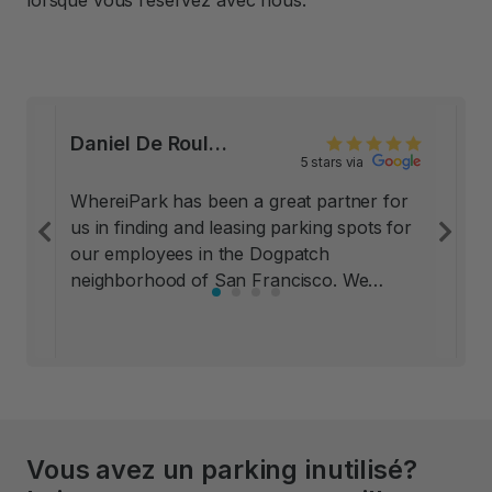
lorsque vous réservez avec nous.
Daniel De Roulet, Co Founder at Mitokinin, San Francisco
5 stars via
WhereiPark has been a great partner for
us in finding and leasing parking spots for
Previous
Ne
our employees in the Dogpatch
neighborhood of San Francisco. We
looked at other options, including pay lots
nearby; all of those options had significant
drawbacks, and carried risks to our
employees’ property and even personal
safety. WhereiPark placed us in private
underground lots in local buildings, and
Vous avez un parking inutilisé?
never once in nearly two years has
anyone had a problem. Thanks very