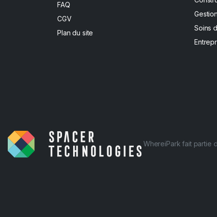
FAQ
Gestion
CGV
Soins 
Plan du site
Entrepr
WhereiPark fait partie