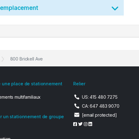
t emplacement
800 Brickell Ave
 une place de stationnement
Relier
ments multifamiliaux
US: 415 480 7275
CA: 647 483 9070
[email protected]
r un stationnement de groupe
uction