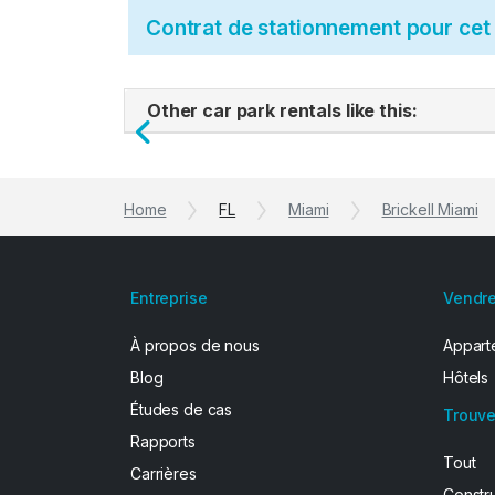
Contrat de stationnement pour ce
Other car park rentals like this:
Previous
Home
FL
Miami
Brickell Miami
Entreprise
Vendre
À propos de nous
Apparte
Blog
Hôtels
Études de cas
Trouve
Rapports
Tout
Carrières
Constr