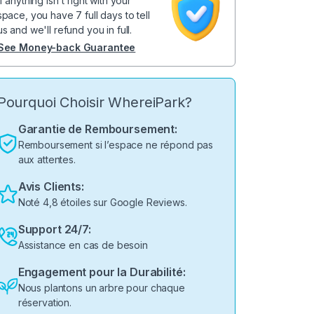
If anything isn't right with your
space, you have 7 full days to tell
us and we'll refund you in full.
See Money-back Guarantee
Pourquoi Choisir WhereiPark?
Garantie de Remboursement:
Remboursement si l’espace ne répond pas
aux attentes.
Avis Clients:
Noté 4,8 étoiles sur Google Reviews.
Support 24/7:
Assistance en cas de besoin
Engagement pour la Durabilité:
Nous plantons un arbre pour chaque
réservation.