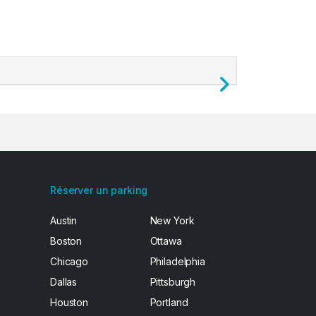
Next
Réserver un parking
Austin
New York
Boston
Ottawa
Chicago
Philadelphia
Dallas
Pittsburgh
Houston
Portland