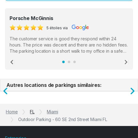
Porsche McGinnis
5 étoiles via
The customer service is good they respond within 24
hours. The price was decent and there are no hidden fees.
The parking location is a short walk to my office in a safe
location. There were a few hiccups with my encounter with
the staff who serve as a third party in distributing the
Previous
Ne
garage opener but overall I am happy.
Autres locations de parkings similaires:
Previous
N
Home
FL
Miami
Outdoor Parking - 60 SE 2nd Street Miami FL