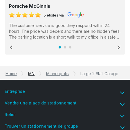
Porsche McGinnis
5 étoiles via
The customer service is good they respond within 24
hours. The price was decent and there are no hidden fees.
The parking location is a short walk to my office in a safe
location. There were a few hiccups with my encounter with
the staff who serve as a third party in distributing the
Previous
Ne
garage opener but overall I am happy.
Home
MN
Minneapolis
Large 2 Stall Garage
Entreprise
Vendre une place de stationnement
Relier
Trouver un stationnement de groupe