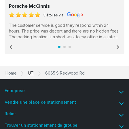
Porsche McGinnis
5 étoiles via
The customer service is good they respond within 24
hours. The price was decent and there are no hidden fees.
The parking location is a short walk to my office in a safe
location. There were a few hiccups with my encounter with
the staff who serve as a third party in distributing the
Previous
Ne
garage opener but overall I am happy.
Home
UT
6065 S Redwood Rd
Entreprise
Vendre une place de stationnement
Relier
Trouver un stationnement de groupe