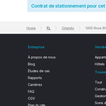
Contrat de stationnement pour ce
Home
FL
Orlando
1405 Rose Bl
Entreprise
Vendre
À propos de nous
Apparte
Blog
Hôtels
Études de cas
Trouve
Rapports
Tout
Carrières
Constr
FAQ
Gestion
CGV
Soins 
Plan du site