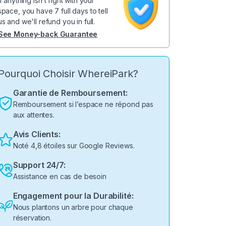
If anything isn't right with your
space, you have 7 full days to tell
us and we'll refund you in full.
See Money-back Guarantee
Pourquoi Choisir WhereiPark?
Garantie de Remboursement:
Remboursement si l’espace ne répond pas
aux attentes.
Avis Clients:
Noté 4,8 étoiles sur Google Reviews.
Support 24/7:
Assistance en cas de besoin
Engagement pour la Durabilité:
Nous plantons un arbre pour chaque
réservation.