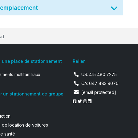
t emplacement
vd
 une place de stationnement
Relier
ments multifamiliaux
US: 415 480 7275
CA: 647 483 9070
[email protected]
r un stationnement de groupe
uction
 de location de voitures
de santé