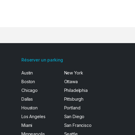
Réserver un parking
Austin
New York
Boston
Ottawa
Chicago
Philadelphia
Dallas
Pittsburgh
Houston
Portland
Los Angeles
San Diego
Miami
San Francisco
Minneapolis
Seattle