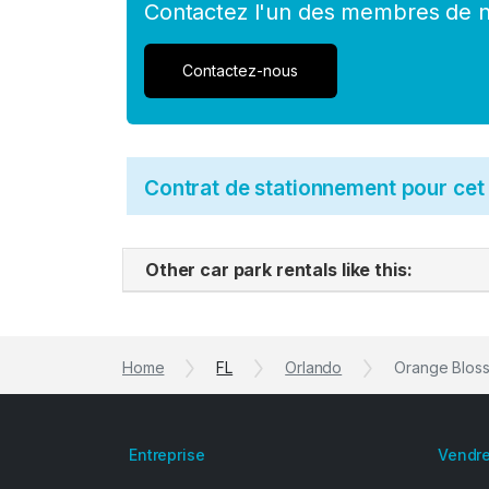
Contactez l'un des membres de no
Contactez-nous
Contrat de stationnement pour ce
Other car park rentals like this:
Home
FL
Orlando
Orange Bloss
Entreprise
Vendre