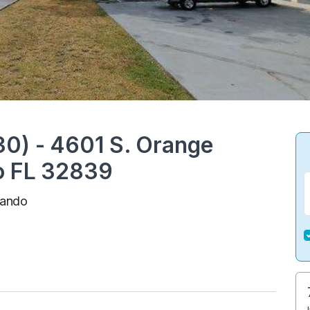
0) - 4601 S. Orange
do FL 32839
lando