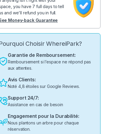
If anything isn't right with your
space, you have 7 full days to tell
us and we'll refund you in full.
See Money-back Guarantee
Pourquoi Choisir WhereiPark?
Garantie de Remboursement:
Remboursement si l’espace ne répond pas
aux attentes.
Avis Clients:
Noté 4,8 étoiles sur Google Reviews.
Support 24/7:
Assistance en cas de besoin
Engagement pour la Durabilité:
Nous plantons un arbre pour chaque
réservation.