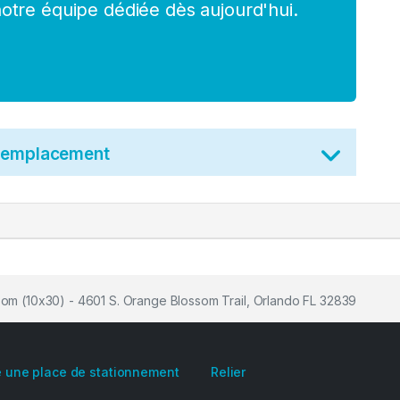
tre équipe dédiée dès aujourd'hui.
t emplacement
om (10x30) - 4601 S. Orange Blossom Trail, Orlando FL 32839
 une place de stationnement
Relier