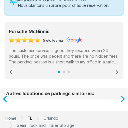
Nous plantons un arbre pour chaque réservation.
Porsche McGinnis
5 étoiles via
The customer service is good they respond within 24
hours. The price was decent and there are no hidden fees.
The parking location is a short walk to my office in a safe
location. There were a few hiccups with my encounter with
the staff who serve as a third party in distributing the
Previous
Ne
garage opener but overall I am happy.
Autres locations de parkings similaires:
Previous
N
Home
FL
Orlando
Semi Truck and Trailer Storage