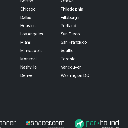
Boston
Ottawa
Chicago
Philadelphia
Dallas
Pittsburgh
Houston
Portland
Los Angeles
San Diego
Miami
San Francisco
Minneapolis
Seattle
Montreal
Toronto
Nashville
Vancouver
Denver
Washington DC