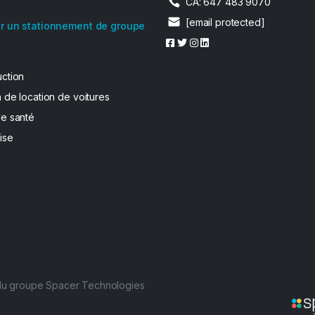
CA: 647 483 9070
[email protected]
r un stationnement de groupe
uction
 de location de voitures
de santé
ise
 du groupe Spacer Technologies