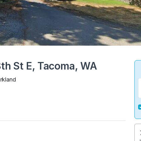
8th St E, Tacoma, WA
arkland