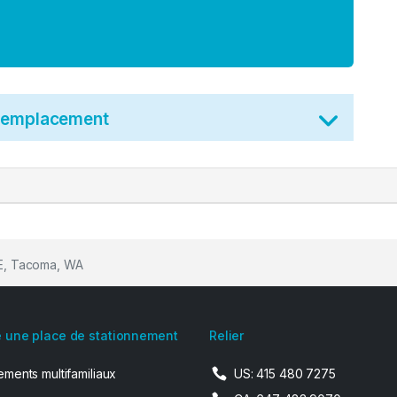
t emplacement
t E, Tacoma, WA
 une place de stationnement
Relier
ments multifamiliaux
US: 415 480 7275