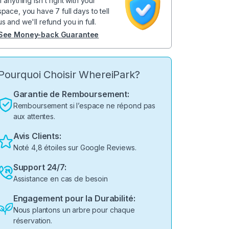
If anything isn't right with your
space, you have 7 full days to tell
us and we'll refund you in full.
See Money-back Guarantee
Pourquoi Choisir WhereiPark?
Garantie de Remboursement:
Remboursement si l’espace ne répond pas
aux attentes.
Avis Clients:
Noté 4,8 étoiles sur Google Reviews.
Support 24/7:
Assistance en cas de besoin
Engagement pour la Durabilité:
Nous plantons un arbre pour chaque
réservation.