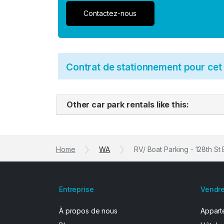
Contactez-nous
Contrat de stationnement pour ce
Other car park rentals like this:
Home
WA
RV/ Boat Parking - 128th S
Entreprise
Vendre
À propos de nous
Apparte