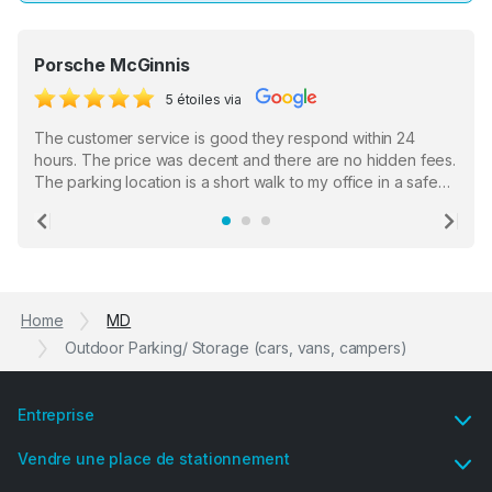
Porsche McGinnis
5 étoiles via
The customer service is good they respond within 24
hours. The price was decent and there are no hidden fees.
The parking location is a short walk to my office in a safe
location. There were a few hiccups with my encounter with
the staff who serve as a third party in distributing the
Previous
Ne
garage opener but overall I am happy.
Home
MD
Outdoor Parking/ Storage (cars, vans, campers)
Entreprise
Vendre une place de stationnement