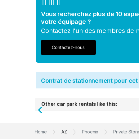
Vous recherchez plus de 10 espa
votre équipage ?
Contactez l'un des membres de no
Contactez-nous
Contrat de stationnement pour ce
Other car park rentals like this:
Previous
Home
AZ
Phoenix
Private Stora