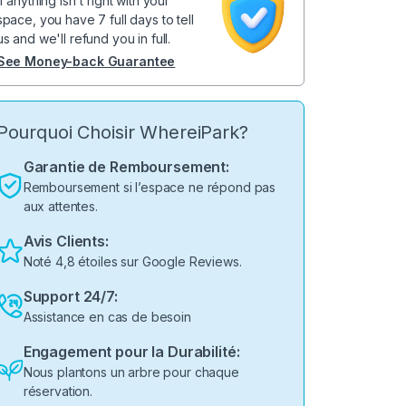
If anything isn't right with your
space, you have 7 full days to tell
us and we'll refund you in full.
See Money-back Guarantee
Pourquoi Choisir WhereiPark?
Garantie de Remboursement:
Remboursement si l’espace ne répond pas
aux attentes.
Avis Clients:
Noté 4,8 étoiles sur Google Reviews.
Support 24/7:
Assistance en cas de besoin
Engagement pour la Durabilité:
Nous plantons un arbre pour chaque
réservation.