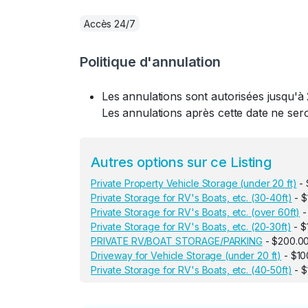
Accès 24/7
Politique d'annulation
Les annulations sont autorisées jusqu'à 
Les annulations après cette date ne se
Autres options sur ce Listing
Private Property Vehicle Storage (under 20 ft)
- 
Private Storage for RV's Boats, etc. (30-40ft)
- $
Private Storage for RV's Boats, etc. (over 60ft)
-
Private Storage for RV's Boats, etc. (20-30ft)
- $
PRIVATE RV/BOAT STORAGE/PARKING
- $200.0
Driveway for Vehicle Storage (under 20 ft)
- $10
Private Storage for RV's Boats, etc. (40-50ft)
- $