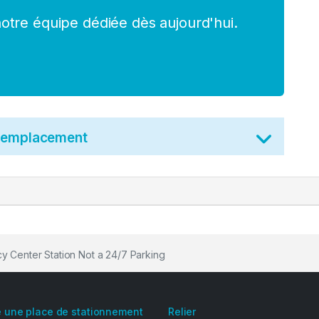
tre équipe dédiée dès aujourd'hui.
t emplacement
y Center Station Not a 24/7 Parking
 une place de stationnement
Relier