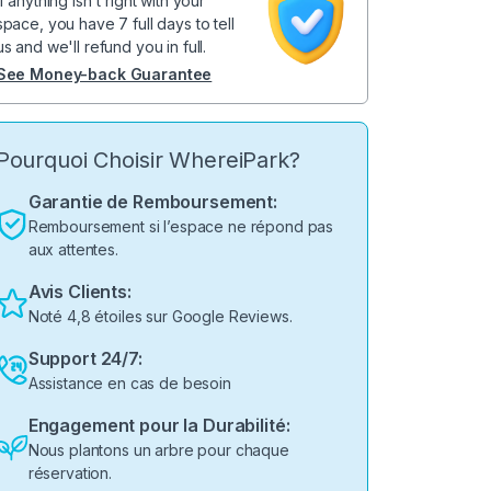
If anything isn't right with your
space, you have 7 full days to tell
us and we'll refund you in full.
See Money-back Guarantee
Pourquoi Choisir WhereiPark?
Garantie de Remboursement:
Remboursement si l’espace ne répond pas
aux attentes.
Avis Clients:
Noté 4,8 étoiles sur Google Reviews.
Support 24/7:
Assistance en cas de besoin
Engagement pour la Durabilité:
Nous plantons un arbre pour chaque
réservation.