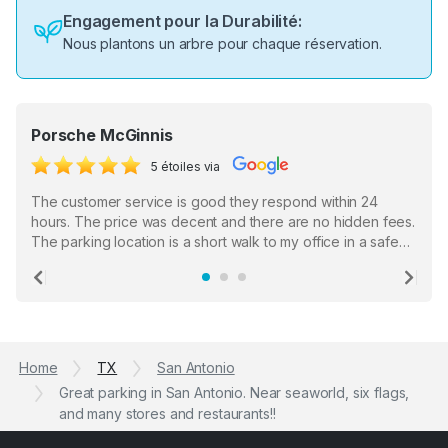
Engagement pour la Durabilité:
Nous plantons un arbre pour chaque réservation.
Porsche McGinnis
5 étoiles via
The customer service is good they respond within 24
hours. The price was decent and there are no hidden fees.
The parking location is a short walk to my office in a safe
location. There were a few hiccups with my encounter with
the staff who serve as a third party in distributing the
Previous
Ne
garage opener but overall I am happy.
Home
TX
San Antonio
Great parking in San Antonio. Near seaworld, six flags,
and many stores and restaurants!!