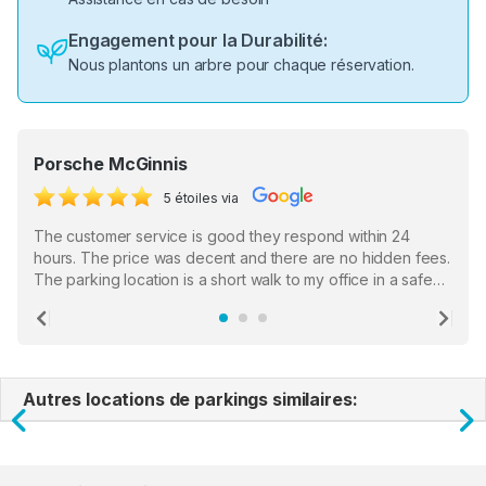
Engagement pour la Durabilité:
Nous plantons un arbre pour chaque réservation.
Porsche McGinnis
5 étoiles via
The customer service is good they respond within 24
hours. The price was decent and there are no hidden fees.
The parking location is a short walk to my office in a safe
location. There were a few hiccups with my encounter with
the staff who serve as a third party in distributing the
Previous
Ne
garage opener but overall I am happy.
Autres locations de parkings similaires:
Previous
N