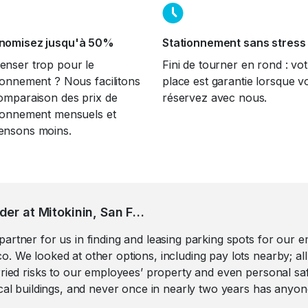
nomisez jusqu'à 50%
Stationnement sans stress
enser trop pour le
Fini de tourner en rond : vo
ionnement ? Nous facilitons
place est garantie lorsque v
omparaison des prix de
réservez avec nous.
tionnement mensuels et
ensons moins.
Daniel De Roulet, Co Founder at Mitokinin, San Francisco
artner for us in finding and leasing parking spots for our 
. We looked at other options, including pay lots nearby; all
rried risks to our employees’ property and even personal sa
ocal buildings, and never once in nearly two years has any