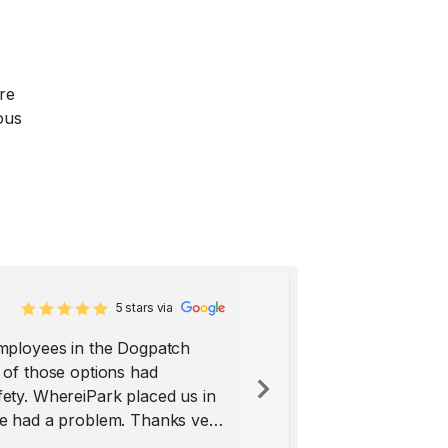
tre
ous
5 stars via
employees in the Dogpatch
 of those options had
fety. WhereiPark placed us in
Next
one had a problem. Thanks very