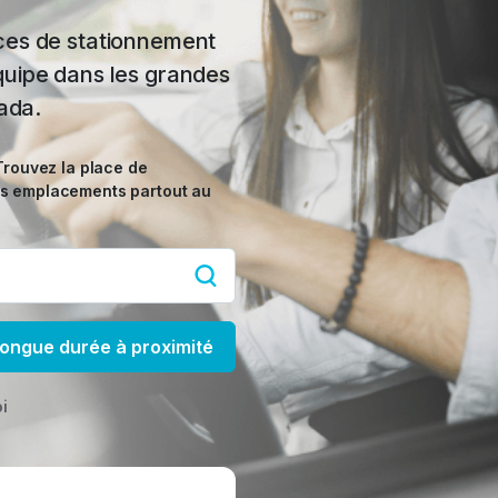
ces de stationnement
uipe dans les grandes
nada.
Trouvez la place de
os emplacements partout au
longue durée à proximité
i