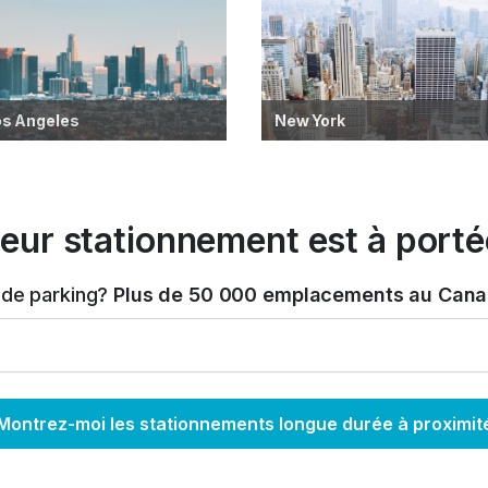
os Angeles
New York
leur stationnement est à portée
 de parking?
Plus de 50 000 emplacements au Canad
Montrez-moi les stationnements longue durée à proximit