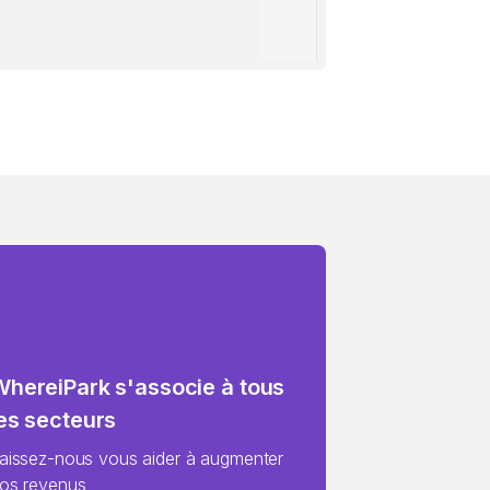
WhereiPark s'associe à tous
es secteurs
aissez-nous vous aider à augmenter
os revenus