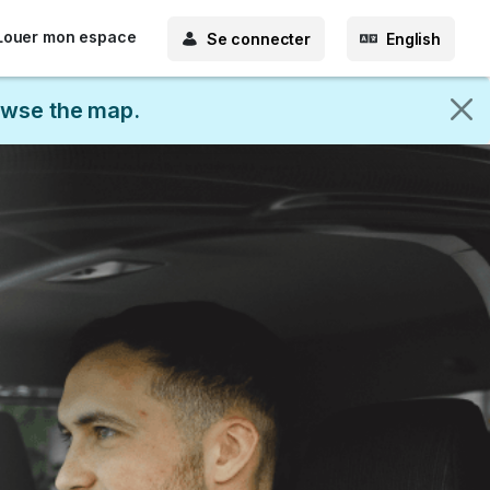
Louer mon espace
Se connecter
English
rowse the map.