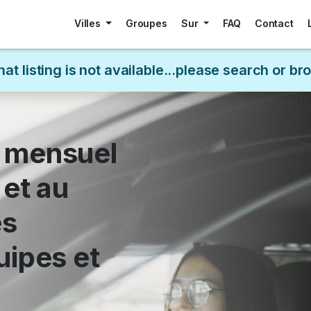
Villes
Groupes
Sur
FAQ
Contact
hat listing is not available...please search or b
 mensuel
 et au
es
uipes et