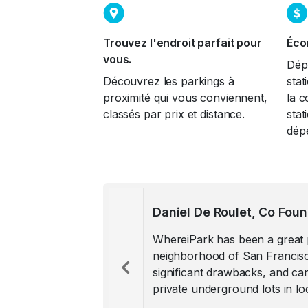
Trouvez l'endroit parfait pour
Éco
vous.
Dép
Découvrez les parkings à
stat
proximité qui vous conviennent,
la c
classés par prix et distance.
sta
dép
WhereiPark has been a great p
neighborhood of San Francisco
significant drawbacks, and ca
Previous
private underground lots in l
much WhereiPark team!