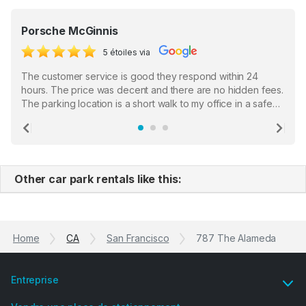
Porsche McGinnis
5 étoiles via
The customer service is good they respond within 24
hours. The price was decent and there are no hidden fees.
The parking location is a short walk to my office in a safe
location. There were a few hiccups with my encounter with
the staff who serve as a third party in distributing the
Previous
Ne
garage opener but overall I am happy.
Other car park rentals like this:
Home
CA
San Francisco
787 The Alameda
Entreprise