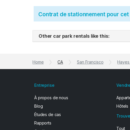
Contrat de stationnement pour ce
Other car park rentals like this:
Home
CA
San Francisco
Hayes 
Entreprise
Vendre
À propos de nous
Apparte
Blog
Hôtels
Études de cas
Trouve
Rapports
Tout