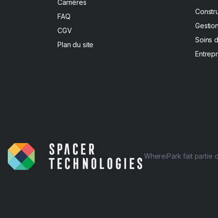
Carrières
Constr
FAQ
Gestion
CGV
Soins 
Plan du site
Entrepr
WhereiPark fait partie