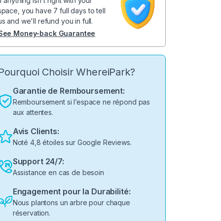
If anything isn't right with your
space, you have 7 full days to tell
us and we'll refund you in full.
See Money-back Guarantee
Pourquoi Choisir WhereiPark?
Garantie de Remboursement:
Remboursement si l’espace ne répond pas
aux attentes.
Avis Clients:
Noté 4,8 étoiles sur Google Reviews.
Support 24/7:
Assistance en cas de besoin
Engagement pour la Durabilité:
Nous plantons un arbre pour chaque
réservation.