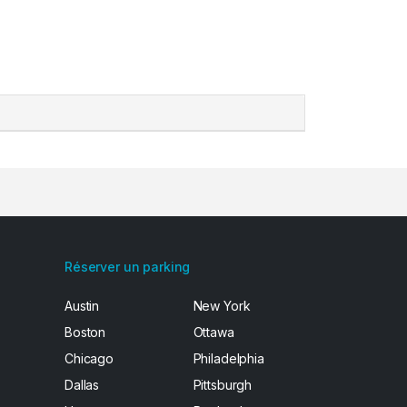
Réserver un parking
Austin
New York
Boston
Ottawa
Chicago
Philadelphia
Dallas
Pittsburgh