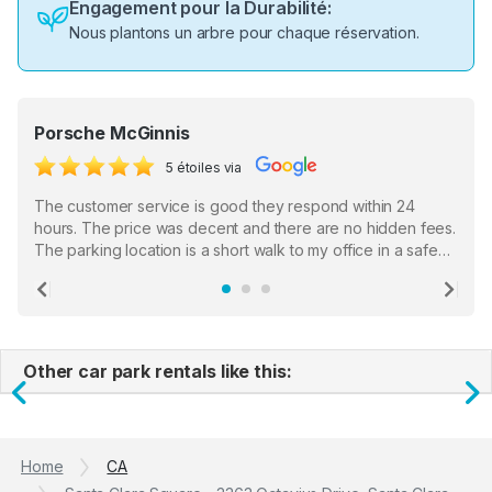
Engagement pour la Durabilité:
Nous plantons un arbre pour chaque réservation.
Porsche McGinnis
5 étoiles via
The customer service is good they respond within 24
hours. The price was decent and there are no hidden fees.
The parking location is a short walk to my office in a safe
location. There were a few hiccups with my encounter with
the staff who serve as a third party in distributing the
Previous
Ne
garage opener but overall I am happy.
Other car park rentals like this:
Previous
N
Home
CA