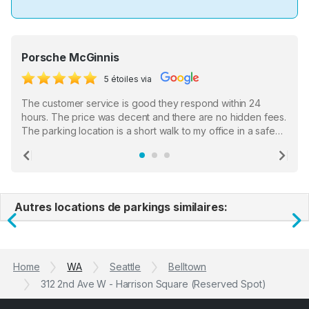
Porsche McGinnis
5 étoiles via
The customer service is good they respond within 24
hours. The price was decent and there are no hidden fees.
The parking location is a short walk to my office in a safe
location. There were a few hiccups with my encounter with
the staff who serve as a third party in distributing the
Previous
Ne
garage opener but overall I am happy.
Autres locations de parkings similaires:
Previous
N
Home
WA
Seattle
Belltown
312 2nd Ave W - Harrison Square (Reserved Spot)