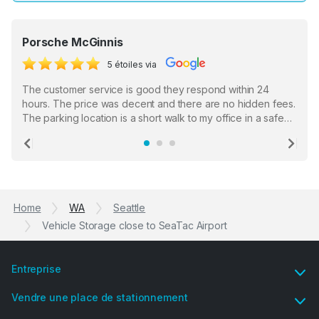
Porsche McGinnis
5 étoiles via
The customer service is good they respond within 24
hours. The price was decent and there are no hidden fees.
The parking location is a short walk to my office in a safe
location. There were a few hiccups with my encounter with
the staff who serve as a third party in distributing the
Previous
Ne
garage opener but overall I am happy.
Home
WA
Seattle
Vehicle Storage close to SeaTac Airport
Entreprise
Vendre une place de stationnement