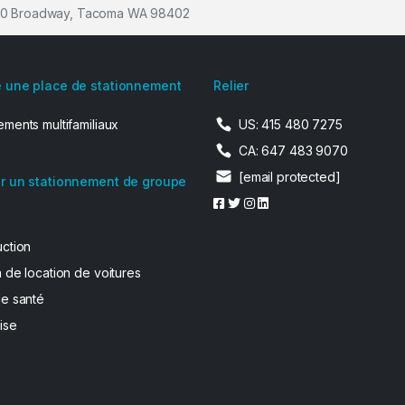
320 Broadway, Tacoma WA 98402
 une place de stationnement
Relier
ments multifamiliaux
US: 415 480 7275
CA: 647 483 9070
[email protected]
r un stationnement de groupe
uction
 de location de voitures
de santé
ise