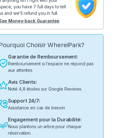
If anything isn't right with your
space, you have 7 full days to tell
us and we'll refund you in full.
See Money-back Guarantee
Pourquoi Choisir WhereiPark?
Garantie de Remboursement:
Remboursement si l’espace ne répond pas
aux attentes.
Avis Clients:
Noté 4,8 étoiles sur Google Reviews.
Support 24/7:
Assistance en cas de besoin
Engagement pour la Durabilité:
Nous plantons un arbre pour chaque
réservation.