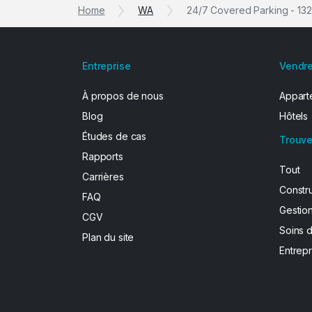
Home
WA
24/7 Covered Parking - 1
Entreprise
Vendre
À propos de nous
Apparte
Blog
Hôtels
Études de cas
Trouve
Rapports
Tout
Carrières
Constr
FAQ
Gestion
CGV
Soins 
Plan du site
Entrepr