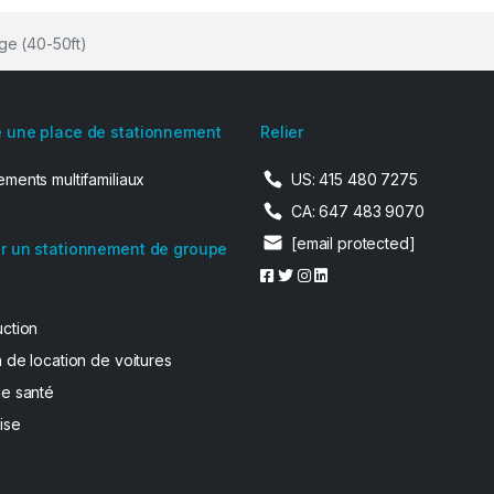
ge (40-50ft)
 une place de stationnement
Relier
ments multifamiliaux
US: 415 480 7275
CA: 647 483 9070
[email protected]
r un stationnement de groupe
uction
 de location de voitures
de santé
ise