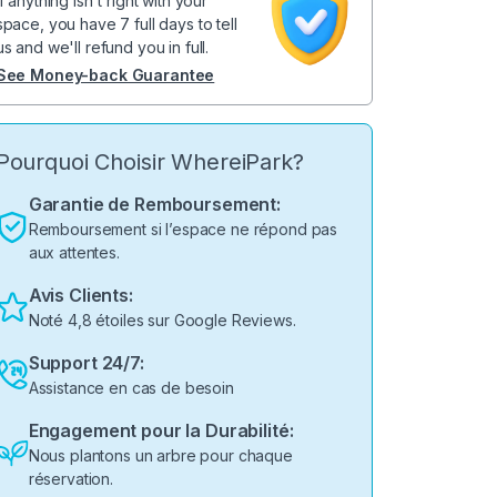
If anything isn't right with your
space, you have 7 full days to tell
us and we'll refund you in full.
See Money-back Guarantee
Pourquoi Choisir WhereiPark?
Garantie de Remboursement:
Remboursement si l’espace ne répond pas
aux attentes.
Avis Clients:
Noté 4,8 étoiles sur Google Reviews.
Support 24/7:
Assistance en cas de besoin
Engagement pour la Durabilité:
Nous plantons un arbre pour chaque
réservation.