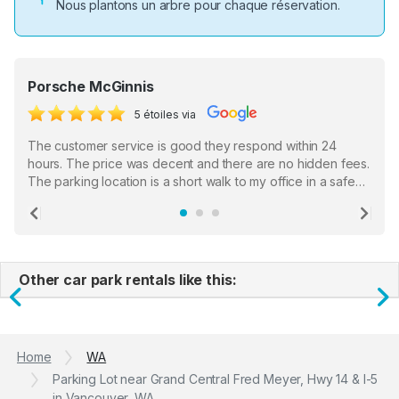
Nous plantons un arbre pour chaque réservation.
Porsche McGinnis
5 étoiles via
The customer service is good they respond within 24
hours. The price was decent and there are no hidden fees.
The parking location is a short walk to my office in a safe
location. There were a few hiccups with my encounter with
the staff who serve as a third party in distributing the
Previous
Ne
garage opener but overall I am happy.
Other car park rentals like this:
Previous
N
Home
WA
Parking Lot near Grand Central Fred Meyer, Hwy 14 & I-5
in Vancouver, WA.