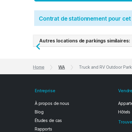
Contrat de stationnement pour ce
Autres locations de parkings similaires:
Previous
Home
WA
Truck and RV Outdoor Park
Entreprise
Vendre
À propos de nous
Apparte
Blog
Hôtels
Études de cas
Trouve
Rapports