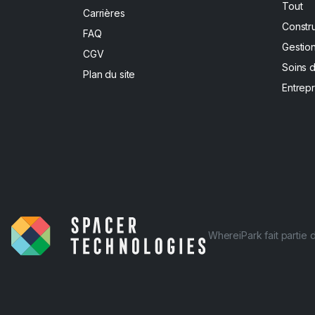
Tout
Carrières
Constr
FAQ
Gestion
CGV
Soins 
Plan du site
Entrepr
WhereiPark fait partie