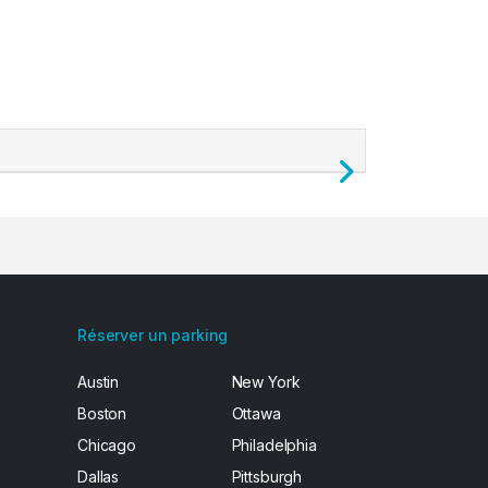
Next
Réserver un parking
Austin
New York
Boston
Ottawa
Chicago
Philadelphia
Dallas
Pittsburgh