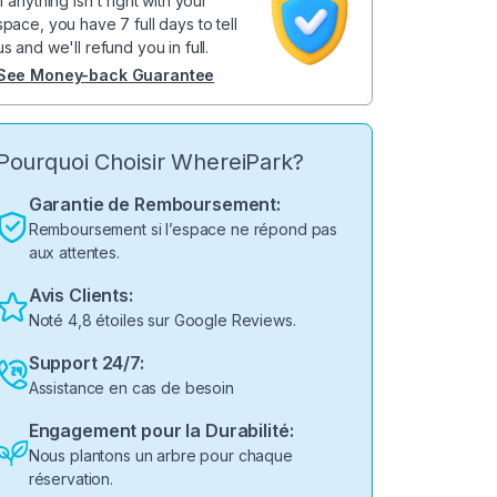
If anything isn't right with your
space, you have 7 full days to tell
us and we'll refund you in full.
See Money-back Guarantee
Pourquoi Choisir WhereiPark?
Garantie de Remboursement:
Remboursement si l’espace ne répond pas
aux attentes.
Avis Clients:
Noté 4,8 étoiles sur Google Reviews.
Support 24/7:
Assistance en cas de besoin
Engagement pour la Durabilité:
Nous plantons un arbre pour chaque
réservation.