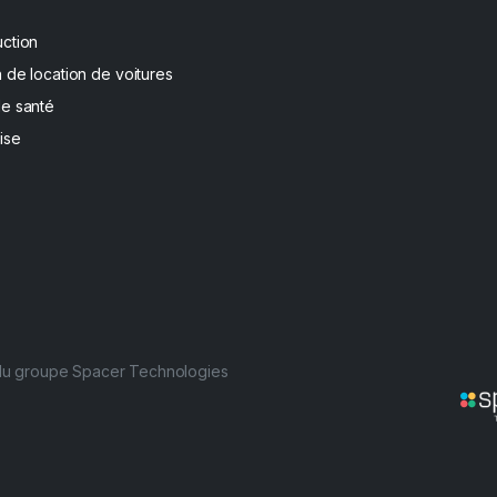
uction
 de location de voitures
de santé
ise
 du groupe Spacer Technologies