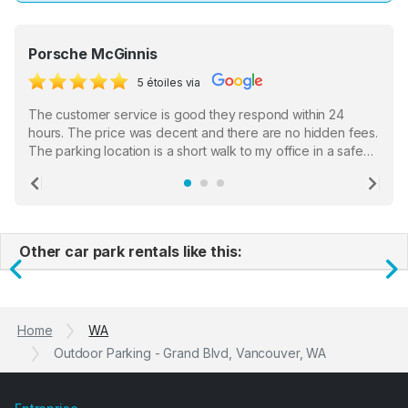
Porsche McGinnis
5 étoiles via
The customer service is good they respond within 24
hours. The price was decent and there are no hidden fees.
The parking location is a short walk to my office in a safe
location. There were a few hiccups with my encounter with
the staff who serve as a third party in distributing the
Previous
Ne
garage opener but overall I am happy.
Other car park rentals like this:
Previous
N
Home
WA
Outdoor Parking - Grand Blvd, Vancouver, WA