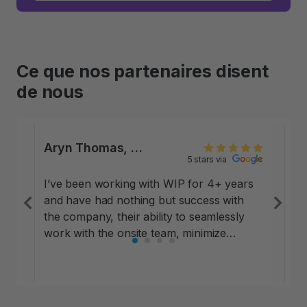
Ce que nos partenaires disent
de nous
Aryn Thomas, Sr. Regional Property Manager, Greystar Owned Assets,
5 stars via
I’ve been working with WIP for 4+ years
and have had nothing but success with
Previous
Ne
the company, their ability to seamlessly
work with the onsite team, minimize
operational impact and help out in areas
of opportunity that relates to parking
revenue. This is one of the most flexible
and easy-to-navigate programs that I’ve