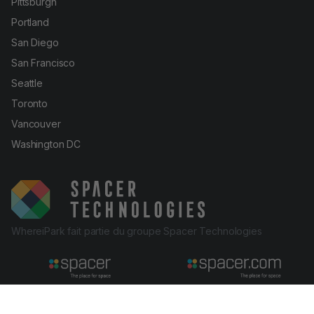
Pittsburgh
Portland
San Diego
San Francisco
Seattle
Toronto
Vancouver
Washington DC
WhereiPark fait partie du groupe Spacer Technologies