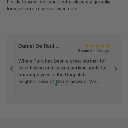
Fini de tourner en rond : votre place est garantie
lorsque vous réservez avec nous.
Daniel De Roulet, Co Founder at Mitokinin, San Francisco
5 stars via
WhereiPark has been a great partner for
us in finding and leasing parking spots for
Previous
Ne
our employees in the Dogpatch
neighborhood of San Francisco. We
looked at other options, including pay lots
nearby; all of those options had significant
drawbacks, and carried risks to our
employees’ property and even personal
safety. WhereiPark placed us in private
underground lots in local buildings, and