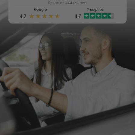
Based on 444 reviews
Google
Trustpilot
4.7
4.7