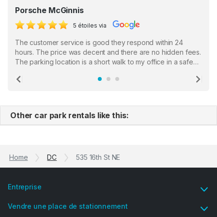
Porsche McGinnis
5 étoiles via
The customer service is good they respond within 24
hours. The price was decent and there are no hidden fees.
The parking location is a short walk to my office in a safe
location. There were a few hiccups with my encounter with
the staff who serve as a third party in distributing the
Previous
Ne
garage opener but overall I am happy.
Other car park rentals like this:
Home
DC
535 16th St NE
Entreprise
Vendre une place de stationnement