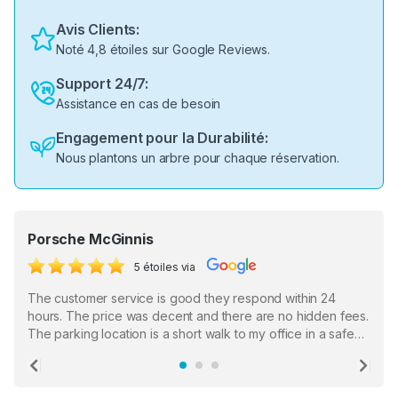
Avis Clients:
Noté 4,8 étoiles sur Google Reviews.
Support 24/7:
Assistance en cas de besoin
Engagement pour la Durabilité:
Nous plantons un arbre pour chaque réservation.
Porsche McGinnis
5 étoiles via
The customer service is good they respond within 24
hours. The price was decent and there are no hidden fees.
The parking location is a short walk to my office in a safe
location. There were a few hiccups with my encounter with
the staff who serve as a third party in distributing the
Previous
Ne
garage opener but overall I am happy.