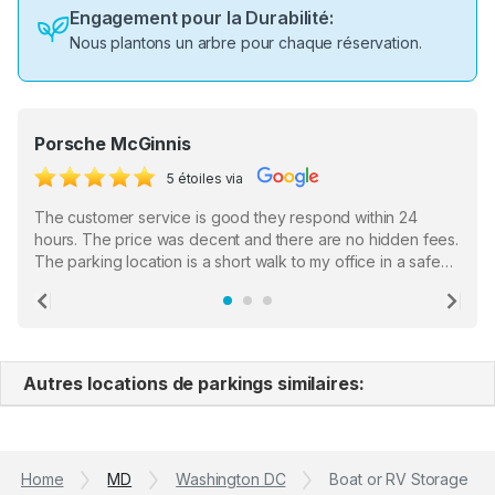
Engagement pour la Durabilité:
Nous plantons un arbre pour chaque réservation.
Porsche McGinnis
5 étoiles via
The customer service is good they respond within 24
hours. The price was decent and there are no hidden fees.
The parking location is a short walk to my office in a safe
location. There were a few hiccups with my encounter with
the staff who serve as a third party in distributing the
Previous
Ne
garage opener but overall I am happy.
Autres locations de parkings similaires:
Home
MD
Washington DC
Boat or RV Storage