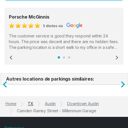
Porsche McGinnis
5 étoiles via
The customer service is good they respond within 24
hours. The price was decent and there are no hidden fees.
The parking location is a short walk to my office in a safe
location. There were a few hiccups with my encounter with
the staff who serve as a third party in distributing the
Previous
Ne
garage opener but overall I am happy.
Autres locations de parkings similaires:
Previous
N
Home
TX
Austin
Downtown Austin
Camden Rainey Street - Millennium Garage