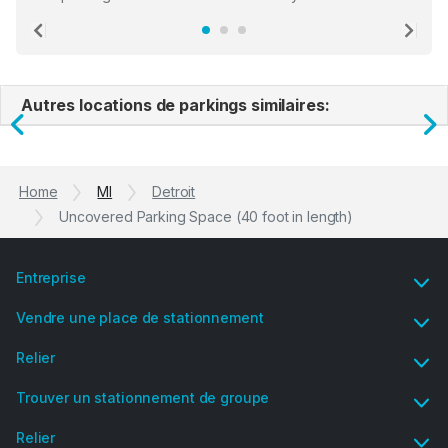
location. There were a few hiccups with my encounter with
the staff who serve as a third party in distributing the
Previous
Ne
garage opener but overall I am happy.
Autres locations de parkings similaires:
Previous
N
Home
MI
Detroit
Uncovered Parking Space (40 foot in length)
Entreprise
Vendre une place de stationnement
Relier
Trouver un stationnement de groupe
Relier